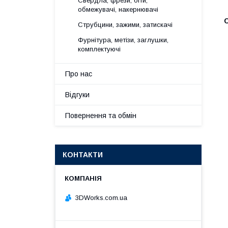
Свердла, фрези, біти,
обмежувачі, накернювачі
Струбцини, зажими, затискачі
Фурнітура, метізи, заглушки,
комплектуючі
Про нас
Відгуки
Повернення та обмін
КОНТАКТИ
3DWorks.com.ua