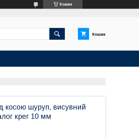
Кошик
Кошик
д косою шуруп, висувний
алог крег 10 мм