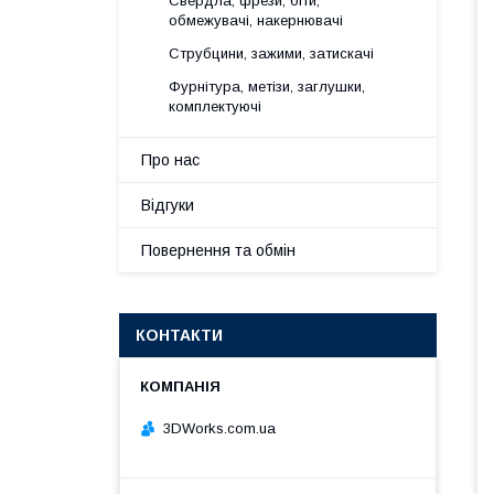
Свердла, фрези, біти,
обмежувачі, накернювачі
Струбцини, зажими, затискачі
Фурнітура, метізи, заглушки,
комплектуючі
Про нас
Відгуки
Повернення та обмін
КОНТАКТИ
3DWorks.com.ua