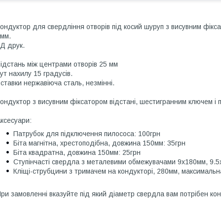
ондуктор для свердління отворів під косий шуруп з висувним фікса
мм.
Д друк.
ідстань між центрами отворів 25 мм
ут нахилу 15 градусів.
ставки нержавіюча сталь, незмінні.
ондуктор з висувним фіксатором відстані, шестигранним ключем і
ксесуари:
Патрубок для підключення пилососа: 100грн
Біта магнітна, хрестоподібна, довжина 150мм: 35грн
Біта квадратна, довжина 150мм: 25грн
Ступінчасті свердла з металевими обмежувачами 9х180мм, 9.
Кліщі-струбцини з тримачем на кондукторі, 280мм, максималь
ри замовленні вказуйте під який діаметр свердла вам потрібен ко