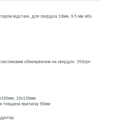
тором відстані, для свердла 10мм, 9.5 мм або
 пластиковим обмежувачем на свердло: 250грн
5х160мм, 10х130мм
на товщина притиску 65мм
ндуктор.