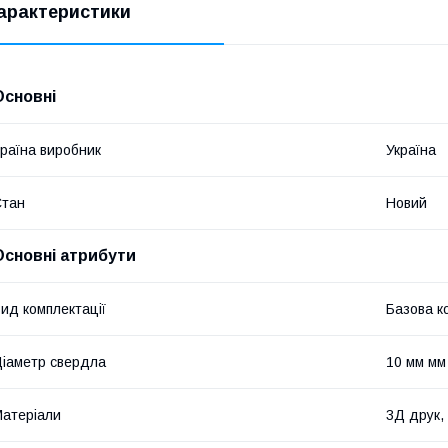
арактеристики
Основні
раїна виробник
Україна
Стан
Новий
Основні атрибути
ид комплектації
Базова к
іаметр свердла
10 мм мм
атеріали
3Д друк,