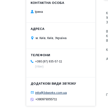
Ірина
К
9
3
В
К
м. Київ, Київ, Україна
В
К
А
+380 (97) 935-57-11
(Viber)
info@3dworks.com.ua
П
+380979355711