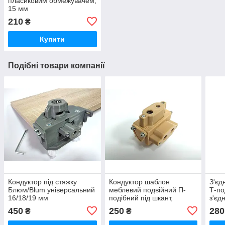
пласиковим обмежувачем,
15 мм
210
₴
Купити
Подібні товари компанії
Кондуктор під стяжку
Кондуктор шаблон
З'єд
Блюм/Blum універсальний
меблевий подвійний П-
Т-по
16/18/19 мм
подібний під шкант,
з'єд
конфірмати 16/18/19
16/1
450
250
280
₴
₴