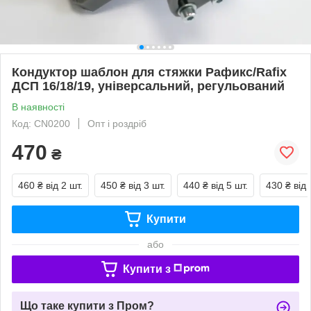
Кондуктор шаблон для стяжки Рафикс/Rafix
ДСП 16/18/19, універсальний, регульований
В наявності
Код: CN0200
Опт і роздріб
470
₴
460 ₴
від 2 шт.
450 ₴
від 3 шт.
440 ₴
від 5 шт.
430 ₴
від 
Купити
або
Купити з
Що таке купити з Пром?