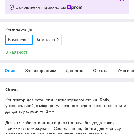
Замовлення під захистом
Комплектація
Комплект 1
Комплект 2
В наявності
Опис
Характеристики
Доставка
Оплата
Умови п
Опис
Кондуктор для установки ексцентрікової стяжки Rafix,
універсальний, з мікрорегулюванням відстані від торця плити
до центру фрези +/- 1мм.
Дозволяє збирати як полиці так і корпус без додаткових
прижимів і обмежувачів. Свердління під болти для корпусу
виконується з використанная штирьового упору, що