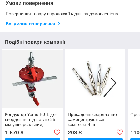
Умови повернення
Повернення товару впродовж 14 днів за домовленістю
Всі умови повернення
Подібні товари компанії
Кондуктор Yomo HJ-1 для
Присадочні свердла що
Фре
свердління під петлю 35
самоцентруються,
мм універсальний,
комплект 4 шт.
вертикальний,
1 670
203
110
₴
₴
самоцентруючий з
прижимом