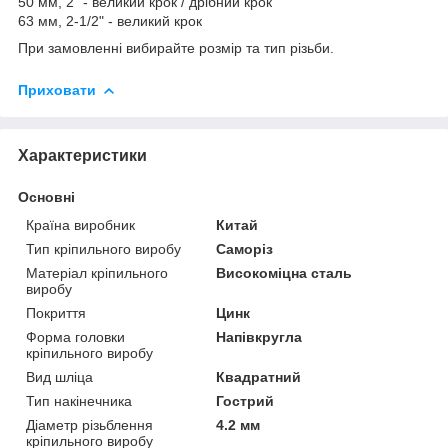
50 мм, 2" - великий крок / дрібний крок
63 мм, 2-1/2" - великий крок
При замовленні вибирайте розмір та тип різьби.
Приховати
Характеристики
Основні
Країна виробник
Китай
Тип кріпильного виробу
Саморіз
Матеріал кріпильного
Високоміцна сталь
виробу
Покриття
Цинк
Форма головки
Напівкругла
кріпильного виробу
Вид шліца
Квадратний
Тип накінечника
Гострий
Діаметр різьблення
4.2 мм
кріпильного виробу