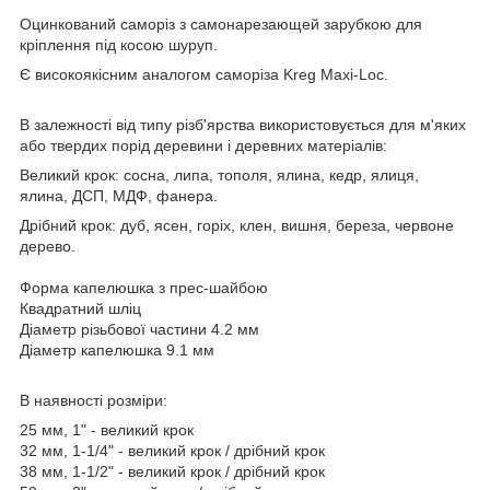
Оцинкований саморіз з самонарезающей зарубкою для
кріплення під косою шуруп.
Є високоякісним аналогом саморіза Kreg Maxi-Loc.
В залежності від типу різб'ярства використовується для м'яких
або твердих порід деревини і деревних матеріалів:
Великий крок: сосна, липа, тополя, ялина, кедр, ялиця,
ялина, ДСП, МДФ, фанера.
Дрібний крок: дуб, ясен, горіх, клен, вишня, береза, червоне
дерево.
Форма капелюшка з прес-шайбою
Квадратний шліц
Діаметр різьбової частини 4.2 мм
Діаметр капелюшка 9.1 мм
В наявності розміри:
25 мм, 1" - великий крок
32 мм, 1-1/4" - великий крок / дрібний крок
38 мм, 1-1/2" - великий крок / дрібний крок