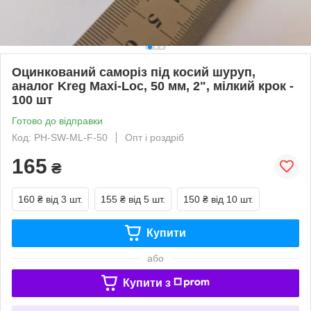
Оцинкований саморіз під косий шуруп,
аналог Kreg Maxi-Loc, 50 мм, 2", мілкий крок -
100 шт
Готово до відправки
Код: PH-SW-ML-F-50
Опт і роздріб
165
₴
160 ₴
від 3 шт.
155 ₴
від 5 шт.
150 ₴
від 10 шт.
Купити
або
Купити з