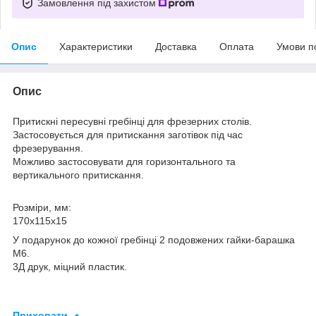
Замовлення під захистом
Опис
Характеристики
Доставка
Оплата
Умови п
Опис
Притискні пересувні гребінці для фрезерних столів.
Застосовується для притискання заготівок під час
фрезерування.
Можливо застосовувати для горизонтального та
вертикального притискання.
Розміри, мм:
170х115х15
У подарунок до кожної гребінці 2 подовжених гайки-барашка
М6.
3Д друк, міцний пластик.
Приховати