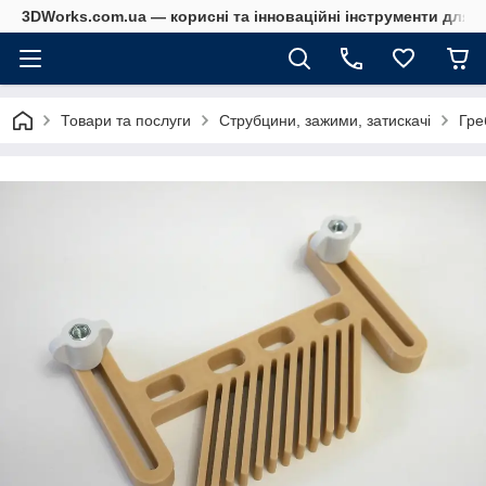
3DWorks.com.ua — корисні та інноваційні інструменти для б
Товари та послуги
Струбцини, зажими, затискачі
Гре