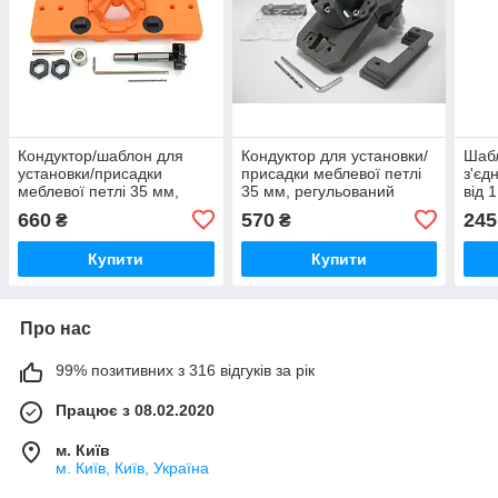
Кондуктор/шаблон для
Кондуктор для установки/
Шабл
установки/присадки
присадки меблевої петлі
з'єд
меблевої петлі 35 мм,
35 мм, регульований
від 1
комплект
660
570
245
₴
₴
Купити
Купити
Про нас
99% позитивних з 316 відгуків за рік
Працює з 08.02.2020
м. Київ
м. Київ, Київ, Україна