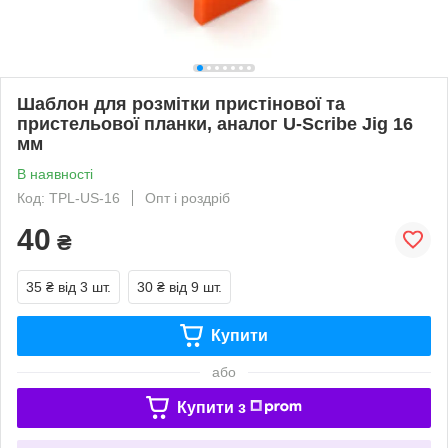
Шаблон для розмітки пристінової та
пристельової планки, аналог U-Scribe Jig 16
мм
В наявності
Код: TPL-US-16
Опт і роздріб
40
₴
35 ₴
від 3 шт.
30 ₴
від 9 шт.
Купити
або
Купити з