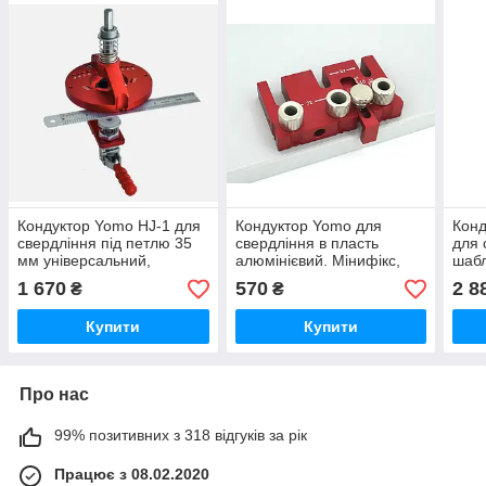
Кондуктор Yomo HJ-1 для
Кондуктор Yomo для
Кон
свердління під петлю 35
свердління в пласть
для 
мм універсальний,
алюмінієвий. Мінифікс,
шабл
вертикальний,
шканти, конфірмати,
міні
1 670
570
2 8
₴
₴
самоцентруючий з
полкотримачі. Комплект 1
Комп
прижимом
Купити
Купити
Про нас
99% позитивних з 318 відгуків за рік
Працює з 08.02.2020