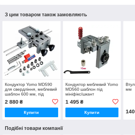
З цим товаром також замовляють
Кондуктор Yomo MD590
Кондуктор меблевий Yomo
Втул
для свердління, меблевий
MD560 шаблон під
мм
шаблон 600 мм, під
мініфікс/шкант
мініфікс, шкант, конфірмат.
алюмінієвий,
2 880
1 495
₴
₴
Комплект 1
регульований з
прижимом. Комплект 1
140
Купити
Купити
Подібні товари компанії