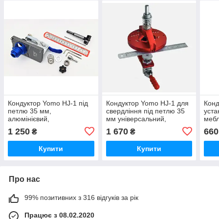
Кондуктор Yomo HJ-1 під
Кондуктор Yomo HJ-1 для
Конд
петлю 35 мм,
свердління під петлю 35
уста
алюмінієвий,
мм універсальний,
мебл
швидкозатискний,
вертикальний,
комп
1 250
1 670
660
₴
₴
комплект 1
самоцентруючий з
прижимом
Купити
Купити
Про нас
99% позитивних з 316 відгуків за рік
Працює з 08.02.2020