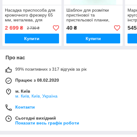
Насадка приспособа для
Шаблон для розмітки
Марк
кромочного фрезеру 65
пристінової та
круг
мм, металева, для
пристельової планки,
інст
дюбельних/пазових
аналог U-Scribe Jig
мар
2 699
40
545
₴
₴
2 730 ₴
з'єднань, аналог Festool
DOMINO DF-500
Купити
Купити
Про нас
99% позитивних з 317 відгуків за рік
Працює з 08.02.2020
м. Київ
м. Київ, Київ, Україна
Контакти
Сьогодні вихідний
Показати весь графік роботи