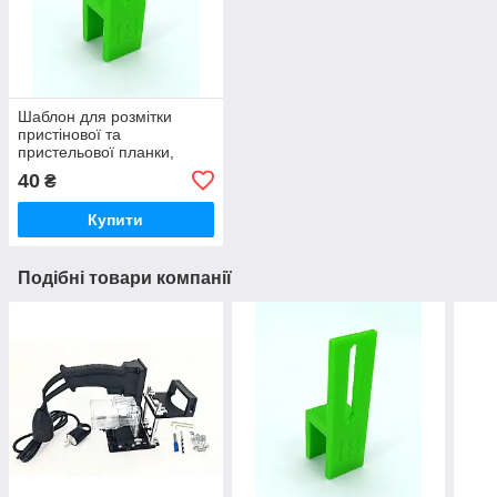
Шаблон для розмітки
пристінової та
пристельової планки,
аналог U-Scribe Jig
40
₴
Купити
Подібні товари компанії