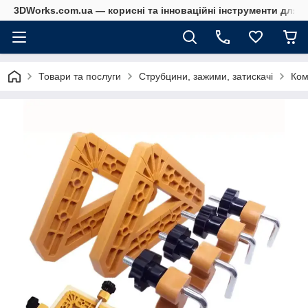
3DWorks.com.ua — корисні та інноваційні інструменти для б
Товари та послуги
Струбцини, зажими, затискачі
Ком