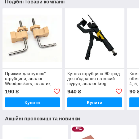
Подібні товари компанії
Прижим для кутової
Кутова струбцина 90 град
Комп
струбцини, аналог
для з'єднання на косий
обме
Woodpeckers, пластик,
шуруп, аналог kreg
4, 5,
комплект 2 шт.
мм
190
940
90
₴
₴
Купити
Купити
Акційні пропозиції та новинки
–5%