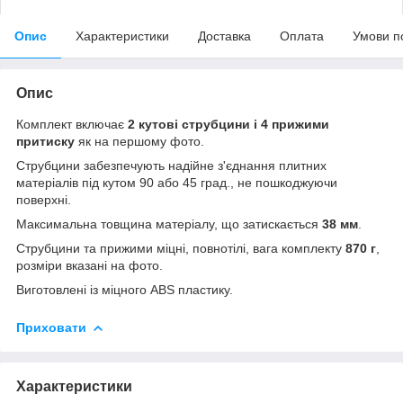
Опис
Характеристики
Доставка
Оплата
Умови п
Опис
Комплект включає
2 кутові струбцини і 4 прижими
притиску
як на першому фото.
Струбцини забезпечують надійне з'єднання плитних
матеріалів під кутом 90 або 45 град., не пошкоджуючи
поверхні.
Максимальна товщина матеріалу, що затискається
38 мм
.
Струбцини та прижими міцні, повнотілі, вага комплекту
870 г
,
розміри вказані на фото.
Виготовлені із міцного ABS пластику.
Приховати
Характеристики