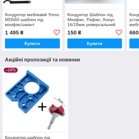
Кондуктор меблевий Yomo
Кондуктор Шаблон під
Конд
MD560 шаблон під
Мініфікс, Рафікс, Конус
уста
мініфікс/шкант
16/18мм універсальний
мебл
алюмінієвий,
комп
1 495
150
660
₴
₴
регульований з
прижимом. Комплект 1
Купити
Купити
Акційні пропозиції та новинки
–14%
Кондуктор-шаблон під